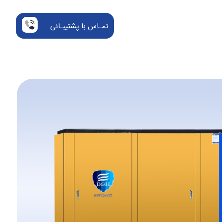
تمـاس با پشتیبـانی